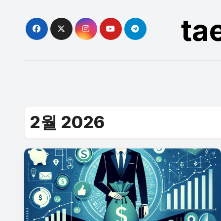
Skip
ta
to
content
2월 2026