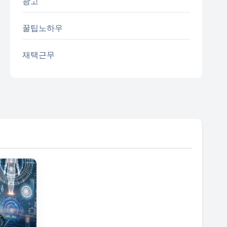
광고
꿀팁노하우
재택근무