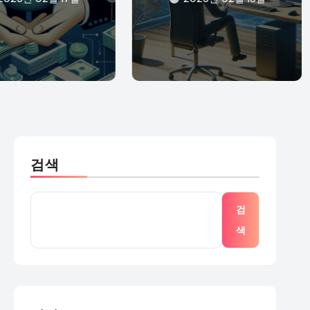
검색
검
색