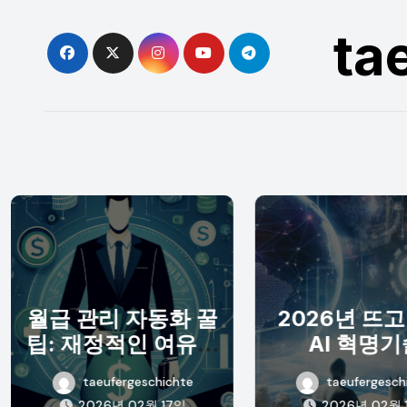
Skip
ta
to
content
월급 관리 자동화 꿀
2026년 뜨고
팁: 재정적인 여유를
AI 혁명
누리세요
taeufergeschichte
taeufergesch
2026년 02월 17일
2026년 02월 